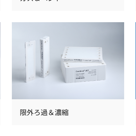
限外ろ過＆濃縮