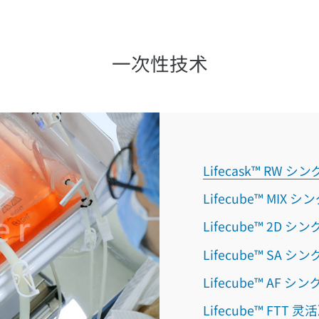
一次性技术
Lifecask™ R
Lifecube™ MI
Lifecube™ 2D
Life
Lifec
Lifecube™ FTT 