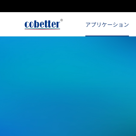
アプリケーション
バイオ医薬品製造
ライフサイエンス
細胞・遺伝子治療
一般産業
ライフサイエンス研究
メディカル
低分子医薬品
食品・飲料
一般産業
マイクロエレクトロニクス