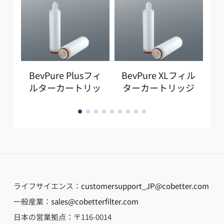
BevPure Plusフィ
BevPure XLフィル
B
ルターカートリッ
ターカートリッジ
ジ
ライフサイエンス：
customersupport_JP@cobetter.com
一般産業：
sales@cobetterfilter.com
日本の営業拠点：
〒116-0014