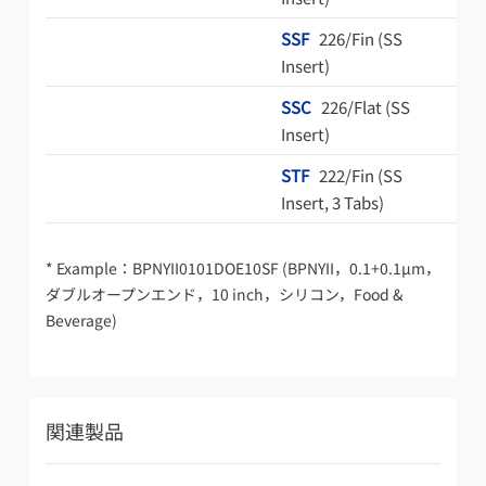
SSF
226/Fin (SS
Insert)
SSC
226/Flat (SS
Insert)
STF
222/Fin (SS
Insert, 3 Tabs)
* Example：BPNYII0101DOE10SF (BPNYII，0.1+0.1µm，
ダブルオープンエンド，10 inch，シリコン，Food &
Beverage)
関連製品