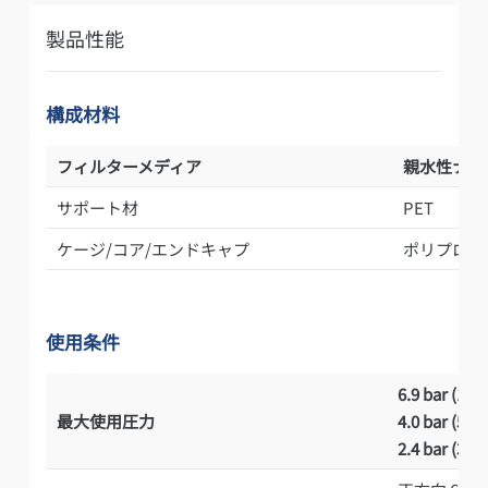
製品性能
構成材料
フィルターメディア
親水性ナイ
サポート材
PET
ケージ/コア/エンドキャプ
ポリプロピ
使用条件
6.9 bar (100 
最大使用圧力
4.0 bar (58 p
2.4 bar (35 p