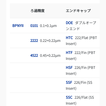
ろ過精度
エンドキャップ
DOE
ダブルオープ
1
BPNYII
0101
0.1+0.1µm
ンエンド
i
HTC
222/Flat (PBT
2
2222
0.22+0.22µm
Insert)
i
HTF
222/Fin (PBT
3
4522
0.45+0.22µm
Insert)
i
HSF
226/Fin (PBT
4
Insert)
i
SSF
226/Fin (SS
Insert)
SSC
226/Flat (SS
Insert)