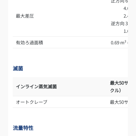
正方向 6.9 bar
4.0 bar (5
最大差圧
2.4 bar (3
逆方向 3.0 bar
1.0 bar (1
有効ろ過面積
0.69 m² (8.1
滅菌
最大50サイクル
インライン蒸気滅菌
クル）
オートクレーブ
最大50サイク
流量特性