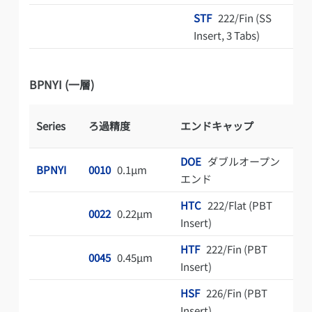
STF
222/Fin (SS
Insert, 3 Tabs)
BPNYI (一層)
Series
ろ過精度
エンドキャップ
長
DOE
ダブルオープン
10
BPNYI
0010
0.1µm
エンド
in
HTC
222/Flat (PBT
20
0022
0.22µm
Insert)
in
HTF
222/Fin (PBT
30
0045
0.45µm
Insert)
in
HSF
226/Fin (PBT
40
Insert)
in