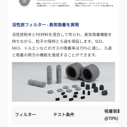
活性炭フィルター - 臭気吸着を実現
活性炭粉末とPE材料を混合して作られ、臭気吸着機能を
持ちながら、粒子の保持とろ過を保証します。SO2、
NH3、トルエンなどのガスの吸着率は70％に達し、ろ過
と吸着の両方の機能を達成することができます。
吸着容量 (m
フィルター
テスト条件
@70%)