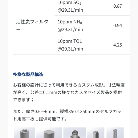
10ppm SO₂
0.87
@29.3L/min
活性炭フィルタ
10ppm NH₃
0.94
ー
@29.3L/min
10ppm TOL
4.25
@29.3L/min
多様な製品構造
お客様の設計に従って利用できるカスタム成形。寸法精度
が高く、公差±0.1mmの様々なカスタマイズ製品を提供
できます；
また、厚さ0.6～6mm、縦横350×350mmのセルフカッ
ト用高平板も提供可能です。